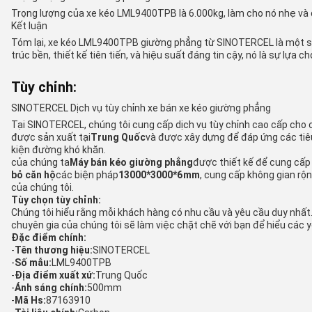
Trọng lượng của xe kéo LML9400TPB là 6.000kg, làm cho nó nhẹ và dễ
Kết luận
Tóm lại, xe kéo LML9400TPB giường phẳng từ SINOTERCEL là một sản
trúc bền, thiết kế tiên tiến, và hiệu suất đáng tin cậy, nó là sự lựa
Tùy chỉnh:
SINOTERCEL Dịch vụ tùy chỉnh xe bán xe kéo giường phẳng
Tại SINOTERCEL, chúng tôi cung cấp dịch vụ tùy chỉnh cao cấp cho 
được sản xuất tại
Trung Quốc
và được xây dựng để đáp ứng các tiê
kiện đường khó khăn.
của chúng ta
Máy bán kéo giường phẳng
được thiết kế để cung cấp 
bỏ căn hộ
các biện pháp
13000*3000*6mm
, cung cấp không gian rộn
của chúng tôi.
Tùy chọn tùy chỉnh:
Chúng tôi hiểu rằng mỗi khách hàng có nhu cầu và yêu cầu duy nhất. 
chuyên gia của chúng tôi sẽ làm việc chặt chẽ với bạn để hiểu các 
Đặc điểm chính:
-
Tên thương hiệu:
SINOTERCEL
-
Số mẫu:
LML9400TPB
-
Địa điểm xuất xứ:
Trung Quốc
-
Ánh sáng chính:
500mm
-
Mã Hs:
87163910