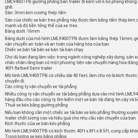
LML9400TPB giường phẳng bán trailer đi kèm với 6 bộ phòng không kh
ghề.
Sàn: 3mm kim cương thép tấm
Sàn của chiếc xe bán treo phẳng này được làm bằng tấm thép kim 
mạnh và độ bền tổng thể của xe treo.
Bảng dưới: 16mm
Bảng dưới của mô hình LML9400TPB được làm bằng thép 16mm, giúp nó
vận chuyển an toàn và an toàn của hàng hóa của bạn.
Chiếc xe bán tải bán xe bán tải bán chạy
Cho dù bạn đang làm việc trong ngành công nghiệp xây dựng, sản xu
chắc chắn rằng bạn có một phương tiện vận chuyển hàng hóa đáng t
40ft flatbed Semi trailer
Mô hình LML9400TPB có chiều dài 40 feet, làm cho nó là kích thước 
chuyến đi.
Các công ty vận chuyển xe tải phẳng
Nhiều công ty vận chuyển xe tải bằng phẳng dựa vào mô hình LML94
hàng đầu cho các công ty tìm kiếm một xe bán tải đáng tin cậy và bề
Thuê xe kéo bằng giường phẳng
Nếu bạn không cần một chiếc xe tải bán xe kéo phẳng thường xuyên
trailer chất lượng cao và hiệu quả cho nhu cầu vận chuyển của bạn.
Kích thước của xe bán kéo phẳng
Mô hình LML9400TPB có kích thước 40ft x 8ft x 8.5ft, cung cấp khô
Trọng lượng xe kéo bằng phẳng