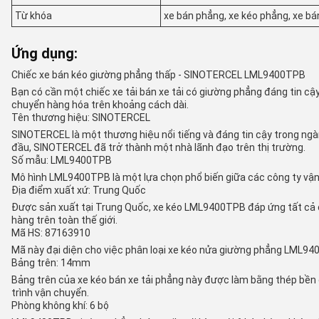
Từ khóa
xe bán phẳng, xe kéo phẳng, xe bán
Ứng dụng:
Chiếc xe bán kéo giường phẳng thấp - SINOTERCEL LML9400TPB
Bạn có cần một chiếc xe tải bán xe tải có giường phẳng đáng tin cậ
chuyển hàng hóa trên khoảng cách dài.
Tên thương hiệu: SINOTERCEL
SINOTERCEL là một thương hiệu nổi tiếng và đáng tin cậy trong ng
đầu, SINOTERCEL đã trở thành một nhà lãnh đạo trên thị trường.
Số mẫu: LML9400TPB
Mô hình LML9400TPB là một lựa chọn phổ biến giữa các công ty vận c
Địa điểm xuất xứ: Trung Quốc
Được sản xuất tại Trung Quốc, xe kéo LML9400TPB đáp ứng tất cả cá
hàng trên toàn thế giới.
Mã HS: 87163910
Mã này đại diện cho việc phân loại xe kéo nửa giường phẳng LML94
Bảng trên: 14mm
Bảng trên của xe kéo bán xe tải phẳng này được làm bằng thép bề
trình vận chuyển.
Phòng không khí: 6 bộ