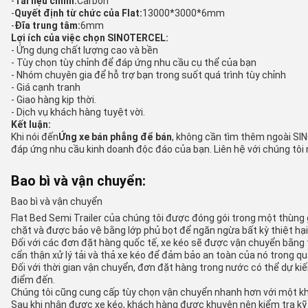
-
Tài liệu chính:
Carbon
-
Quyết định từ chức của Flat:
13000*3000*6mm
-
Đĩa trung tâm:
6mm
Lợi ích của việc chọn SINOTERCEL:
- Ứng dụng chất lượng cao và bền
- Tùy chọn tùy chỉnh để đáp ứng nhu cầu cụ thể của bạn
- Nhóm chuyên gia để hỗ trợ bạn trong suốt quá trình tùy chỉnh
- Giá cạnh tranh
- Giao hàng kịp thời.
- Dịch vụ khách hàng tuyệt vời.
Kết luận:
Khi nói đến
Ứng xe bán phẳng để bán
, không cần tìm thêm ngoài S
đáp ứng nhu cầu kinh doanh độc đáo của bạn. Liên hệ với chúng tôi
Bao bì và vận chuyển:
Bao bì và vận chuyển
Flat Bed Semi Trailer của chúng tôi được đóng gói trong một thùn
chặt và được bảo vệ bằng lớp phủ bọt để ngăn ngừa bất kỳ thiệt hại
Đối với các đơn đặt hàng quốc tế, xe kéo sẽ được vận chuyển bằng 
cẩn thận xử lý tải và thả xe kéo để đảm bảo an toàn của nó trong qu
Đối với thời gian vận chuyển, đơn đặt hàng trong nước có thể dự ki
điểm đến.
Chúng tôi cũng cung cấp tùy chọn vận chuyển nhanh hơn với một kh
Sau khi nhận được xe kéo, khách hàng được khuyên nên kiểm tra kỹ lư