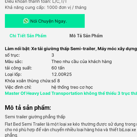
Điều khoản thanh toán: L/C,T/T
Khả năng cung cấp: 1000 đơn vị / tháng
Nói Chuyện Ngay.
Chi Tiết Sản Phẩm
Mô Tả Sản Phẩm
Làm nổi bật:
Xe tải giường thấp Semi-trailer
,
Máy móc xây dựng 
số trục:
3
Màu sắc:
Theo nhu cầu của khách hàng
tải công suất:
60 tấn
Loại lốp:
12.00R25
Khóa xoắn thùng chứa:
số 8
Việc đình chỉ:
hệ thống treo cơ học
Master Of Heavy Load Transportation không thể thiếu 3 trục th
Mô tả sản phẩm:
Semi trailer giường phẳng thấp
Flat Bed Semi Trailer là một loại xe kéo thường được sử dụng tron
cho nó phù hợp để vận chuyển nhiều loại hàng hóa và thiết bịLoại x
phẳng.