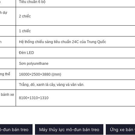
h
Tiêu chuẩn 6 bộ
h dự
2 chiếc
1 chiếc
n
Hệ thống chiếu sáng tiêu chuẩn 24C của Trung Quốc
Đèn LED
Sơn polyurethane
ổng thể
16000×2500×3880 ((mm)
Trắng, đỏ, xanh lá cây, vàng và vân vân.
 bánh xe
8100+1310+1310
-đun bán treo
Máy thủy lực mô-đun bán treo
Ứng xe bán 