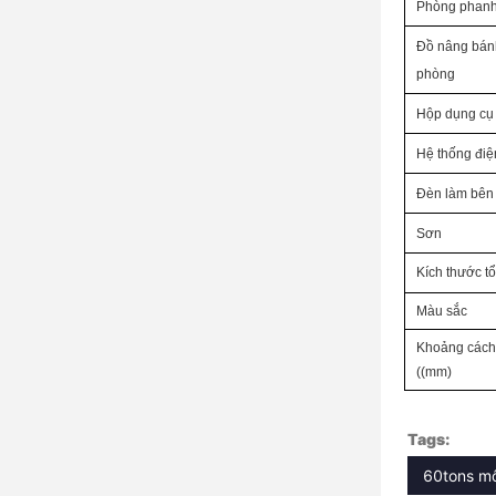
Phòng phan
Đồ nâng bán
phòng
Hộp dụng cụ
Hệ thống điệ
Đèn làm bên
Sơn
Kích thước t
Màu sắc
Khoảng cách
((mm)
Tags:
60tons mô