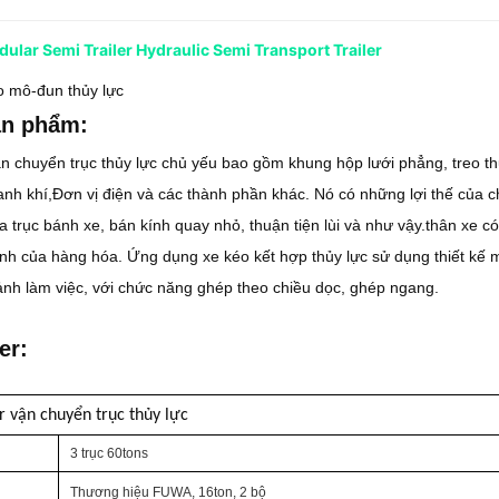
lar Semi Trailer Hydraulic Semi Transport Trailer
o mô-đun thủy lực
ản phẩm:
n chuyển trục thủy lực chủ yếu bao gồm khung hộp lưới phẳng, treo thủy
nh khí,Đơn vị điện và các thành phần khác. Nó có những lợi thế của ch
 trục bánh xe, bán kính quay nhỏ, thuận tiện lùi và như vậy.thân xe có
nh của hàng hóa. Ứng dụng xe kéo kết hợp thủy lực sử dụng thiết kế m
nh làm việc, với chức năng ghép theo chiều dọc, ghép ngang.
er:
r vận chuyển trục thủy lực
3 trục 60tons
Thương hiệu FUWA, 16ton, 2 bộ