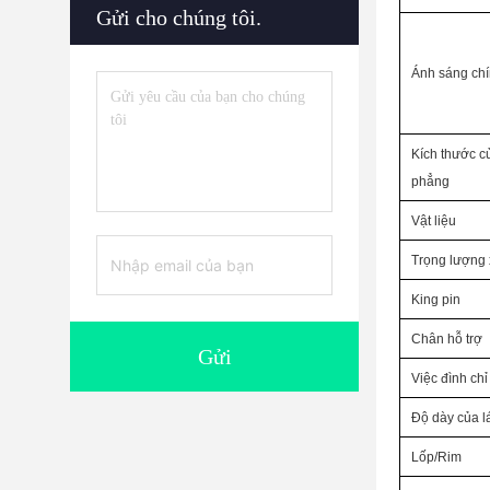
Gửi cho chúng tôi.
Ánh sáng ch
Kích thước c
phẳng
Vật liệu
Trọng lượng 
King pin
Chân hỗ trợ
Gửi
Việc đình chỉ
Độ dày của l
Lốp/Rim