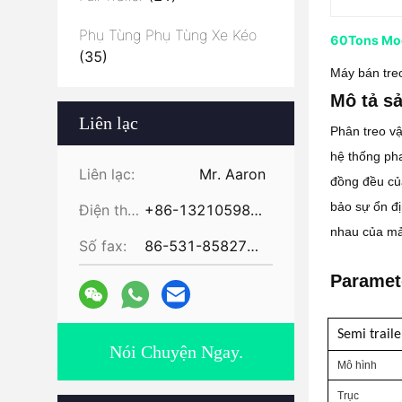
Phụ Tùng Phụ Tùng Xe Kéo
60Tons Modu
(35)
Máy bán tre
Mô tả s
Liên lạc
Phân treo vậ
hệ thống pha
Liên lạc:
Mr. Aaron
đồng đều của
bảo sự ổn đị
Điện thoại:
+86-13210598479
nhau của mả
Số fax:
86-531-85827672
Paramet
Semi traile
Nói Chuyện Ngay.
Mô hình
Trục