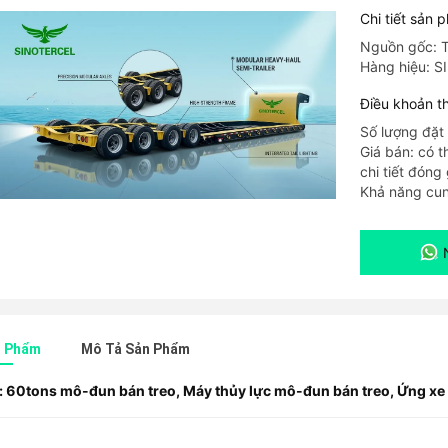
Chi tiết sản 
Nguồn gốc: 
Hàng hiệu: 
Điều khoản t
Số lượng đặt 
Giá bán: có 
chi tiết đóng 
Khả năng cun
n Phẩm
Mô Tả Sản Phẩm
:
60tons mô-đun bán treo
,
Máy thủy lực mô-đun bán treo
,
Ứng xe 